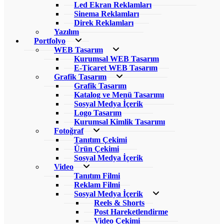
Led Ekran Reklamları
Sinema Reklamları
Direk Reklamları
Yazılım
Portfolyo
WEB Tasarım
Kurumsal WEB Tasarım
E-Ticaret WEB Tasarım
Grafik Tasarım
Grafik Tasarım
Katalog ve Menü Tasarımı
Sosyal Medya İçerik
Logo Tasarım
Kurumsal Kimlik Tasarımı
Fotoğraf
Tanıtım Çekimi
Ürün Çekimi
Sosyal Medya İçerik
Video
Tanıtım Filmi
Reklam Filmi
Sosyal Medya İçerik
Reels & Shorts
Post Hareketlendirme
Video Çekimi