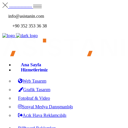
----------------
info@asistanin.com
+90 352 353 36 38
Ana Sayfa
Hizmetlerimiz
Web Tasarım
Grafik Tasarım
Fotoğraf & Video
Sosyal Medya Danışmanlığı
Açık Hava Reklamcılığı