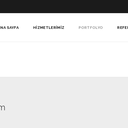
ANA SAYFA
HIZMETLERIMIZ
PORTFOLYO
REFE
ım