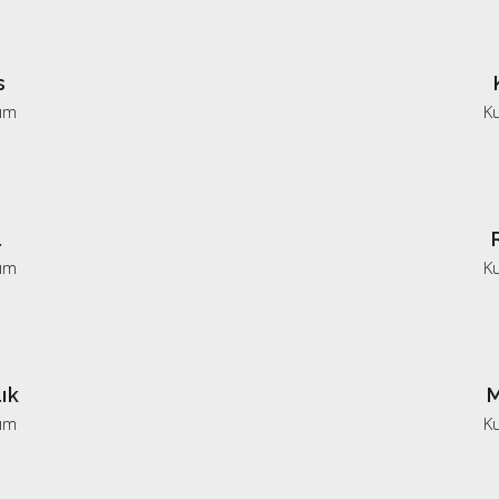
s
ım
K
l
ım
K
ık
M
ım
K