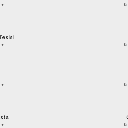
ım
K
Tesisi
ım
K
ım
K
asta
ım
K