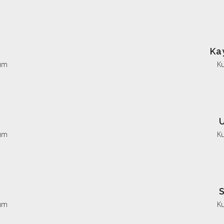
Ka
ım
K
U
ım
K
ım
K