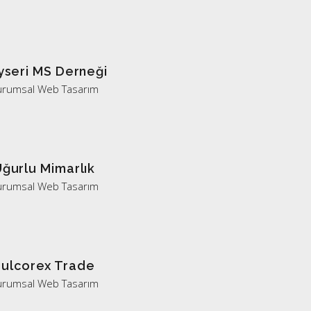
yseri MS Derneği
urumsal Web Tasarım
ğurlu Mimarlık
urumsal Web Tasarım
Sulcorex Trade
urumsal Web Tasarım