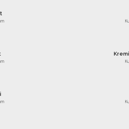
t
ım
K
t
Krem
ım
K
i
ım
K