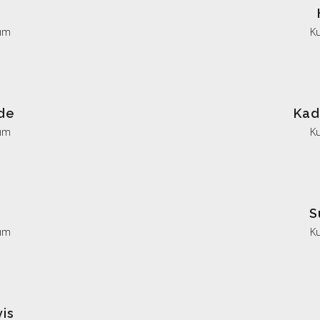
ım
K
de
Kad
ım
K
S
ım
K
vis